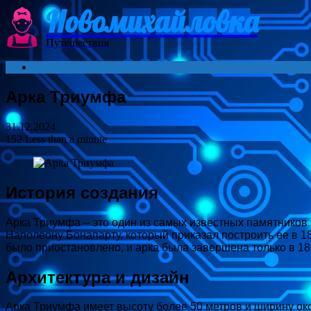
Новомихайловка
Menu
Путешествия
Search
for
Арка Триумфа
31.12.2024
152
Less than a minute
История создания
Арка Триумфа – это один из самых известных памятников 
Наполеону Бонапарту, который приказал построить ее в 18
было приостановлено, и арка была завершена только в 183
Архитектура и дизайн
Арка Триумфа имеет высоту более 50 метров и ширину ок