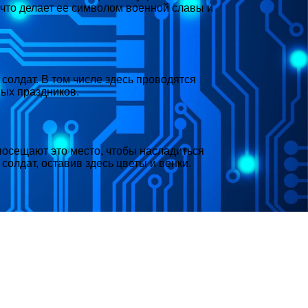
что делает ее символом военной славы и
солдат. В том числе здесь проводятся
ых праздников.
посещают это место, чтобы насладиться
олдат, оставив здесь цветы и венки.