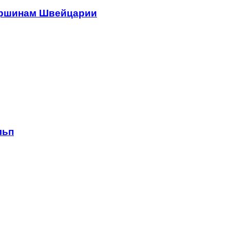
ершинам Швейцарии
льп