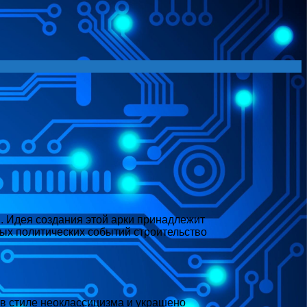
. Идея создания этой арки принадлежит
ных политических событий строительство
в стиле неоклассицизма и украшено