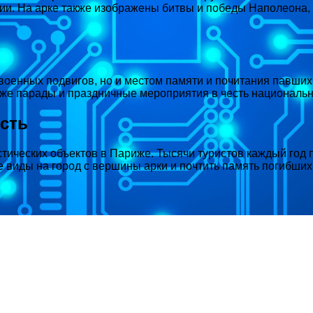
и. На арке также изображены битвы и победы Наполеона, 
оенных подвигов, но и местом памяти и почитания павших 
кже парады и праздничные мероприятия в честь национальн
сть
тических объектов в Париже. Тысячи туристов каждый год 
виды на город с вершины арки и почтить память погибших с