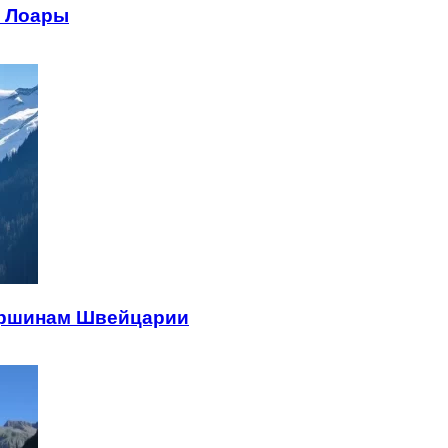
е Лоары
ершинам Швейцарии