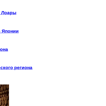
е Лоары
в Японии
иона
ского региона