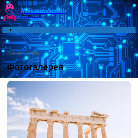
Menu
Новомихайловка
Путешествия
Search
for
Главная
/
Галерея
Фотогалерея