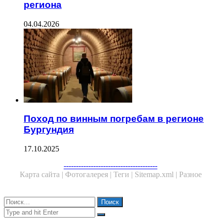
региона
04.04.2026
Поход по винным погребам в регионе
Бургундия
17.10.2025
--------------------------------------
Карта сайта |
Фотогалерея |
Теги |
Sitemap.xml |
Разное
Close
Найти:
Close
Search