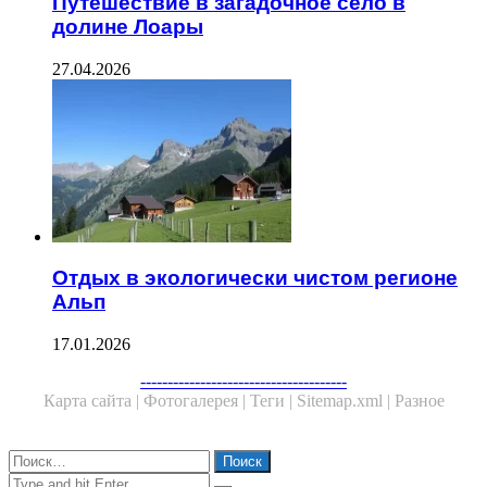
Путешествие в загадочное село в
долине Лоары
27.04.2026
Отдых в экологически чистом регионе
Альп
17.01.2026
Facebook
Twitter
WhatsApp
Telegram
--------------------------------------
Карта сайта |
Фотогалерея |
Теги |
Sitemap.xml |
Разное
Close
Найти:
Close