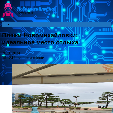
Menu
Новомихайловка
Путешествия
Search
for
Пляжи Новомихайловки:
идеальное место отдыха
26.10.2024
38 184
Less than a minute