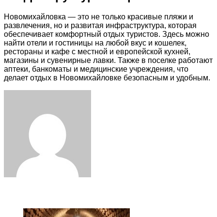
Новомихайловка — это не только красивые пляжи и
развлечения, но и развитая инфраструктура, которая
обеспечивает комфортный отдых туристов. Здесь можно
найти отели и гостиницы на любой вкус и кошелек,
рестораны и кафе с местной и европейской кухней,
магазины и сувенирные лавки. Также в поселке работают
аптеки, банкоматы и медицинские учреждения, что
делает отдых в Новомихайловке безопасным и удобным.
Facebook
Twitter
LinkedIn
Tumblr
Pinterest
Reddit
VKontakte
Odnoklassniki
Skype
WhatsApp
Telegram
Viber
Share
Print
via
Email
ЧИТАЕМОЕ