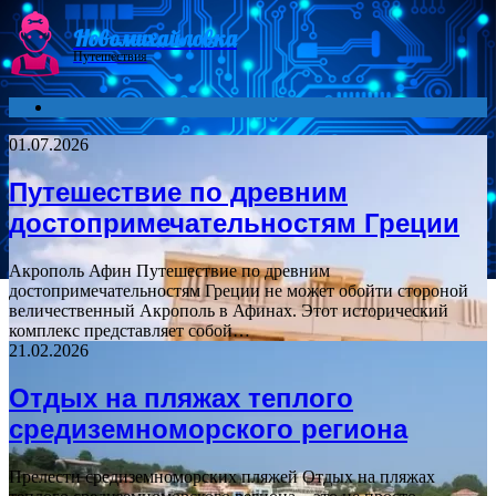
Menu
Новомихайловка
Путешествия
Search
for
01.07.2026
Путешествие по древним
достопримечательностям Греции
Акрополь Афин Путешествие по древним
достопримечательностям Греции не может обойти стороной
величественный Акрополь в Афинах. Этот исторический
комплекс представляет собой…
21.02.2026
Отдых на пляжах теплого
средиземноморского региона
Прелести средиземноморских пляжей Отдых на пляжах