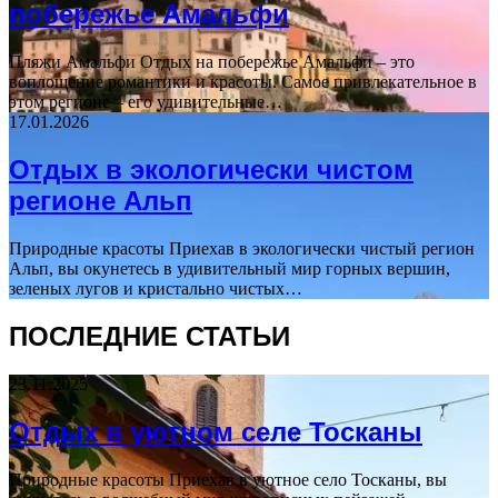
побережье Амальфи
Пляжи Амальфи Отдых на побережье Амальфи – это
воплощение романтики и красоты. Самое привлекательное в
этом регионе – его удивительные…
17.01.2026
Отдых в экологически чистом
регионе Альп
Природные красоты Приехав в экологически чистый регион
Альп, вы окунетесь в удивительный мир горных вершин,
зеленых лугов и кристально чистых…
ПОСЛЕДНИЕ СТАТЬИ
23.11.2025
Отдых в уютном селе Тосканы
Природные красоты Приехав в уютное село Тосканы, вы