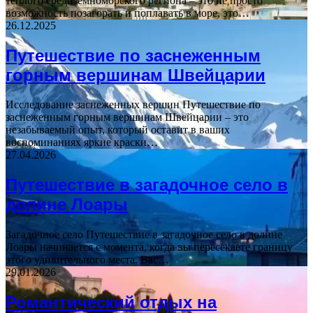
теплого средиземноморского региона – это не просто
возможность позагорать и поплавать в море, это…
26.12.2025
Путешествие по заснеженным
горным вершинам Швейцарии
Исследование заснеженных вершин Путешествие по
заснеженным горным вершинам Швейцарии – это
незабываемый опыт, который оставит в ваших
воспоминаниях яркие краски…
27.04.2026
Путешествие в загадочное село в
долине Лоары
Загадочное село Путешествие в загадочное село в долине
Лоары начинается с момента, когда вы пересекаете границу
этого удивительного места. Вас…
29.01.2026
Романтический отдых на