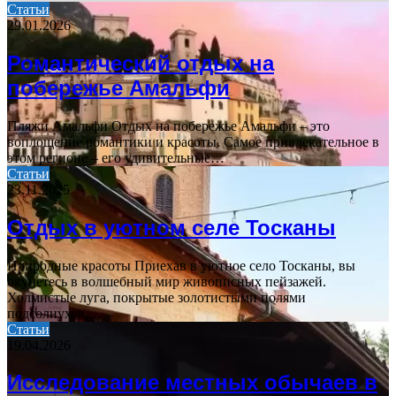
Статьи
29.01.2026
Романтический отдых на
побережье Амальфи
Пляжи Амальфи Отдых на побережье Амальфи – это
воплощение романтики и красоты. Самое привлекательное в
этом регионе – его удивительные…
Статьи
23.11.2025
Отдых в уютном селе Тосканы
Природные красоты Приехав в уютное село Тосканы, вы
окунетесь в волшебный мир живописных пейзажей.
Холмистые луга, покрытые золотистыми полями
подсолнухов,…
Статьи
19.04.2026
Исследование местных обычаев в