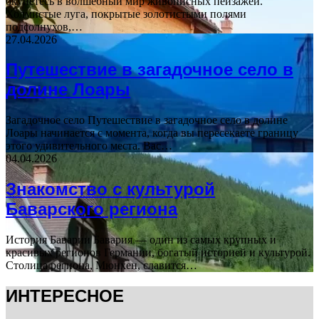
окунетесь в волшебный мир живописных пейзажей.
Холмистые луга, покрытые золотистыми полями
подсолнухов,…
27.04.2026
Путешествие в загадочное село в
долине Лоары
Загадочное село Путешествие в загадочное село в долине
Лоары начинается с момента, когда вы пересекаете границу
этого удивительного места. Вас…
04.04.2026
Знакомство с культурой
Баварского региона
История Баварии Бавария — один из самых крупных и
красивых регионов Германии, богатый историей и культурой.
Столица региона, Мюнхен, славится…
ИНТЕРЕСНОЕ