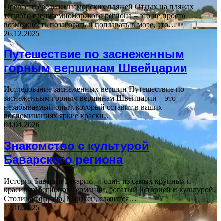
Прелести средиземноморских пляжей Отдых на пляжах
теплого средиземноморского региона – это не просто
возможность позагорать и поплавать в море, это…
26.12.2025
Путешествие по заснеженным
горным вершинам Швейцарии
Исследование заснеженных вершин Путешествие по
заснеженным горным вершинам Швейцарии – это
незабываемый опыт, который оставит в ваших
воспоминаниях яркие краски…
04.04.2026
Знакомство с культурой
Баварского региона
История Баварии Бавария — один из самых крупных и
красивых регионов Германии, богатый историей и культурой.
Столица региона, Мюнхен, славится…
17.10.2025