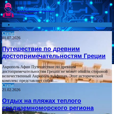
Menu
Новомихайловка
Путешествия
Search
for
Статьи
01.07.2026
Путешествие по древним
достопримечательностям Греции
Акрополь Афин Путешествие по древним
достопримечательностям Греции не может обойти стороной
величественный Акрополь в Афинах. Этот исторический
комплекс представляет собой…
Статьи
21.02.2026
Отдых на пляжах теплого
средиземноморского региона