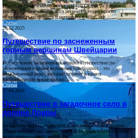
Прелести средиземноморских пляжей Отдых на пляжах
теплого средиземноморского региона – это не просто
возможность позагорать и поплавать в море, это…
Статьи
26.12.2025
Путешествие по заснеженным
горным вершинам Швейцарии
Исследование заснеженных вершин Путешествие по
заснеженным горным вершинам Швейцарии – это
незабываемый опыт, который оставит в ваших
воспоминаниях яркие краски…
Статьи
27.04.2026
Путешествие в загадочное село в
долине Лоары
Загадочное село Путешествие в загадочное село в долине
Лоары начинается с момента, когда вы пересекаете границу
этого удивительного места. Вас…