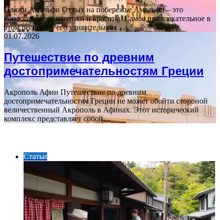
Пляжи Амальфи Отдых на побережье Амальфи – это
воплощение романтики и красоты. Самое привлекательное в
этом регионе – его удивительные…
01.07.2026
Путешествие по древним
достопримечательностям Греции
Акрополь Афин Путешествие по древним
достопримечательностям Греции не может обойти стороной
величественный Акрополь в Афинах. Этот исторический
комплекс представляет собой…
ИНТЕРЕСНОЕ
Статьи