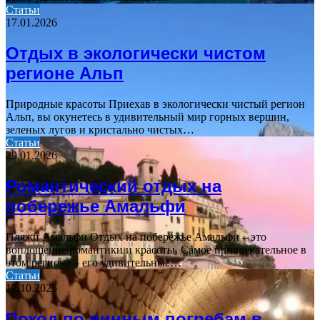
Статьи
17.01.2026
Отдых в экологически чистом
регионе Альп
Природные красоты Приехав в экологически чистый регион
Альп, вы окунетесь в удивительный мир горных вершин,
зеленых лугов и кристально чистых…
Статьи
29.01.2026
Романтический отдых на
побережье Амальфи
Пляжи Амальфи Отдых на побережье Амальфи – это
воплощение романтики и красоты. Самое привлекательное в
этом регионе – его удивительные…
Статьи
17.10.2025
Поход по винным погребам в