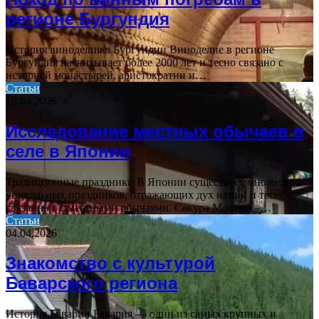
регионе Бургундия
История виноделия в Бургундии Виноделие в регионе
Бургундия насчитывает более 2000 лет и тесно связано с
историей монастырей, аристократии и…
Статьи
19.04.2026
Исследование местных обычаев в
селе в Японии
Традиционные праздники В Японии существует множество
уникальных праздников, отражающих дух нации и тесно
связанных с местными обычаями. Сакура Мацури –…
Статьи
04.04.2026
Знакомство с культурой
Баварского региона
История Баварии Бавария — один из самых крупных и