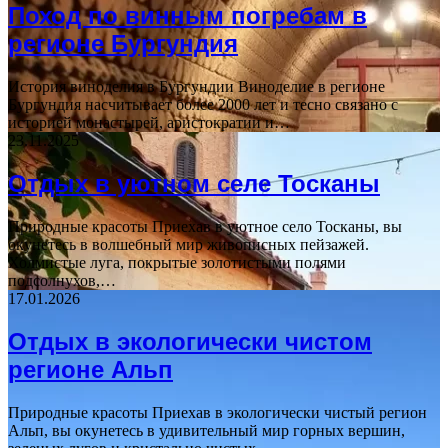
Поход по винным погребам в
регионе Бургундия
История виноделия в Бургундии Виноделие в регионе
Бургундия насчитывает более 2000 лет и тесно связано с
историей монастырей, аристократии и…
23.11.2025
Отдых в уютном селе Тосканы
Природные красоты Приехав в уютное село Тосканы, вы
окунетесь в волшебный мир живописных пейзажей.
Холмистые луга, покрытые золотистыми полями
подсолнухов,…
17.01.2026
Отдых в экологически чистом
регионе Альп
Природные красоты Приехав в экологически чистый регион
Альп, вы окунетесь в удивительный мир горных вершин,