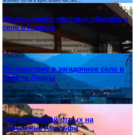
зеленых лугов и кристально чистых…
19.04.2026
Исследование местных обычаев в
селе в Японии
Традиционные праздники В Японии существует множество
уникальных праздников, отражающих дух нации и тесно
связанных с местными обычаями. Сакура Мацури –…
27.04.2026
Путешествие в загадочное село в
долине Лоары
Загадочное село Путешествие в загадочное село в долине
Лоары начинается с момента, когда вы пересекаете границу
этого удивительного места. Вас…
29.01.2026
Романтический отдых на
побережье Амальфи