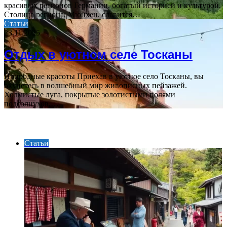
красивых регионов Германии, богатый историей и культурой.
Столица региона, Мюнхен, славится…
Статьи
23.11.2025
Отдых в уютном селе Тосканы
Природные красоты Приехав в уютное село Тосканы, вы
окунетесь в волшебный мир живописных пейзажей.
Холмистые луга, покрытые золотистыми полями
подсолнухов,…
ВАЖНО ПОЧИТАТЬ
Статьи